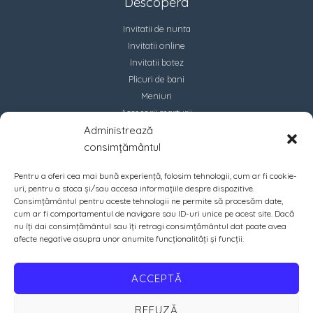
Descopera
Invitatii de nunta
Invitatii online
Invitatii botez
Plicuri de bani
Meniuri
Accesorii marturii
Administrează
Contact
consimțământul
Pentru a oferi cea mai bună experiență, folosim tehnologii, cum ar fi cookie-
uri, pentru a stoca și/sau accesa informațiile despre dispozitive.
Consimțământul pentru aceste tehnologii ne permite să procesăm date,
cum ar fi comportamentul de navigare sau ID-uri unice pe acest site. Dacă
nu îți dai consimțământul sau îți retragi consimțământul dat poate avea
afecte negative asupra unor anumite funcționalități și funcții.
ACCEPTĂ
REFUZĂ