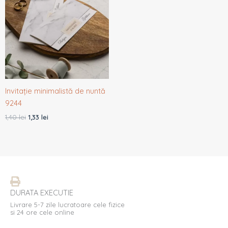
fost:
1,33 lei.
1,40 lei.
Invitație minimalistă de nuntă
9244
1,40
lei
1,33
lei
DURATA EXECUTIE
Livrare 5-7 zile lucratoare cele fizice
si 24 ore cele online