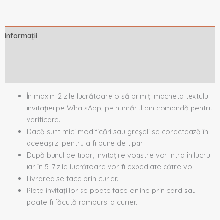
Informații
Descriere
Recenzii (0)
În maxim 2 zile lucrătoare o să primiți macheta textului
invitației pe WhatsApp, pe numărul din comandă pentru
verificare.
Dacă sunt mici modificări sau greșeli se corectează în
aceeași zi pentru a fi bune de tipar.
După bunul de tipar, invitațiile voastre vor intra în lucru
iar în 5-7 zile lucrătoare vor fi expediate către voi.
Livrarea se face prin curier.
Plata invitațiilor se poate face online prin card sau
poate fi făcută ramburs la curier.