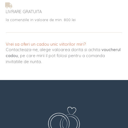
LIVRARE GRATUITA
la comenziile in valoare de min. 800 lei
Vrei sa oferi un cadou unic viitorilor miri?
Contacteaza-ne, alege valoarea dorita si achita
voucherul
cadou
, pe care mirii il pot folosi pentru a comanda
invitatiile de nunta.