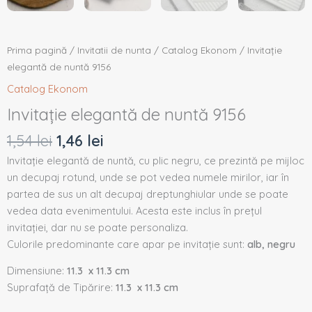
Prima pagină
/
Invitatii de nunta
/
Catalog Ekonom
/ Invitație
elegantă de nuntă 9156
Catalog Ekonom
Invitație elegantă de nuntă 9156
1,54
lei
1,46
lei
Invitație elegantă de nuntă, cu plic negru, ce prezintă pe mijloc
un decupaj rotund, unde se pot vedea numele mirilor, iar în
partea de sus un alt decupaj dreptunghiular unde se poate
vedea data evenimentului. Acesta este inclus în prețul
invitației, dar nu se poate personaliza.
Culorile predominante care apar pe invitație sunt:
alb, negru
Dimensiune:
11.3 x 11.3 cm
Suprafață de Tipărire:
11.3 x 11.3 cm