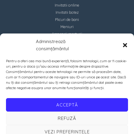
Invitatii online
Invitatii botez
Plicuri de bani
Meniuri
Accesorii marturii
Administrează
Contact
consimțământul
Pentru a oferi cea mai bună experiență, folosim tehnologii, cum ar fi cookie-
uri, pentru a stoca și/sau accesa informațiile despre dispozitive.
Consimțământul pentru aceste tehnologii ne permite să procesăm date,
cum ar fi comportamentul de navigare sau ID-uri unice pe acest site. Dacă
nu îți dai consimțământul sau îți retragi consimțământul dat poate avea
afecte negative asupra unor anumite funcționalități și funcții.
ACCEPTĂ
REFUZĂ
VEZI PREFERINȚELE