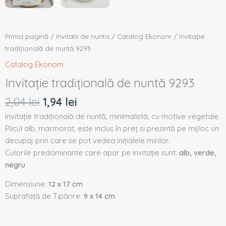
Prima pagină
/
Invitatii de nunta
/
Catalog Ekonom
/ Invitație
tradițională de nuntă 9293
Catalog Ekonom
Invitație tradițională de nuntă 9293
2,04
lei
1,94
lei
Invitație tradițională de nuntă, minimalistă, cu motive vegetale.
Plicul alb, marmorat, este inclus în preț si prezintă pe mijloc un
decupaj prin care se pot vedea inițialele mirilor.
Culorile predominante care apar pe invitație sunt:
alb, verde,
negru
Dimensiune:
12 x 17 cm
Suprafață de Tipărire:
9 x 14 cm