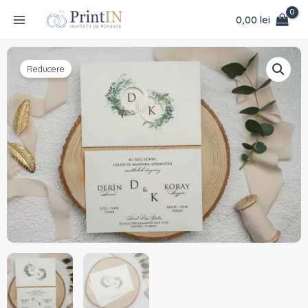
Skip
conținut
0,00
lei
to
content
Prețul
Prețul
Cantitate
inițial
curent
Reducere
Invitație
a
este:
tradițională
fost:
1,94 lei.
de
2,04 lei.
nuntă
9293