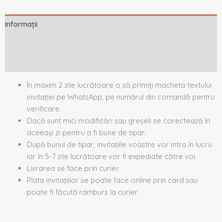
Informații
Descriere
Recenzii (0)
În maxim 2 zile lucrătoare o să primiți macheta textului
invitației pe WhatsApp, pe numărul din comandă pentru
verificare.
Dacă sunt mici modificări sau greșeli se corectează în
aceeași zi pentru a fi bune de tipar.
După bunul de tipar, invitațiile voastre vor intra în lucru
iar în 5-7 zile lucrătoare vor fi expediate către voi.
Livrarea se face prin curier.
Plata invitațiilor se poate face online prin card sau
poate fi făcută ramburs la curier.