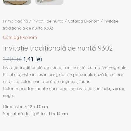
Prima pagină
/
Invitatii de nunta
/
Catalog Ekonom
/ Invitație
tradițională de nuntă 9302
Catalog Ekonom
Invitație tradițională de nuntă 9302
1,48
lei
1,41
lei
Invitație tradițională de nuntă, minimalistă, cu motive vegetale.
Plicul alb, este inclus în preț, dar se personalizează la cerere
cu orice culoare în afară de argintiu și auriu.
Culorile predominante care apar pe invitație sunt:
alb, verde,
negru
Dimensiune:
12 x 17 cm
Suprafață de Tipărire:
11 x 14 cm