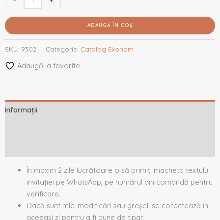
-
+
ADAUGĂ ÎN COȘ
SKU:
9302
Categorie:
Catalog Ekonom
Adaugă la favorite
Informații
Descriere
Recenzii (0)
În maxim 2 zile lucrătoare o să primiți macheta textului
invitației pe WhatsApp, pe numărul din comandă pentru
verificare.
Dacă sunt mici modificări sau greșeli se corectează în
aceeași zi pentru a fi bune de tipar.