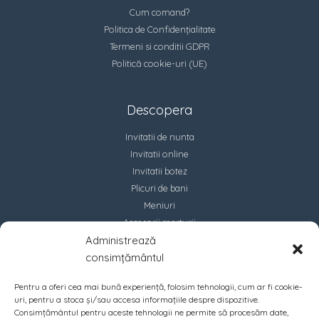
Cum comand?
Politica de Confidențialitate
Termeni si conditii GDPR
Politică cookie-uri (UE)
Descopera
Invitatii de nunta
Invitatii online
Invitatii botez
Plicuri de bani
Meniuri
Accesorii marturii
Administrează
Contact
consimțământul
Pentru a oferi cea mai bună experiență, folosim tehnologii, cum ar fi cookie-
uri, pentru a stoca și/sau accesa informațiile despre dispozitive.
Consimțământul pentru aceste tehnologii ne permite să procesăm date,