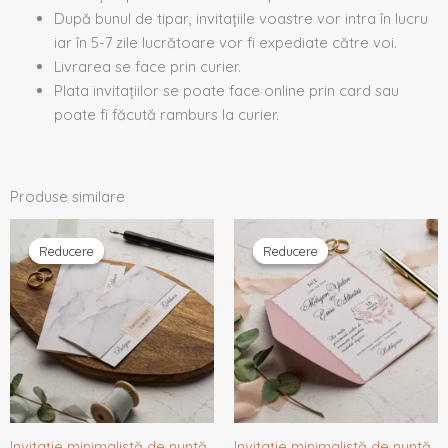
După bunul de tipar, invitațiile voastre vor intra în lucru
iar în 5-7 zile lucrătoare vor fi expediate către voi.
Livrarea se face prin curier.
Plata invitațiilor se poate face online prin card sau
poate fi făcută ramburs la curier.
Produse similare
Prețul
Prețul
Prețul
Prețul
inițial
curent
inițial
curent
Reducere
Reducere
Reducere
Reducere
a
este:
a
este:
fost:
1,33 lei.
fost:
1,35 lei.
1,40 lei.
1,42 lei.
Invitație minimalistă de nuntă
Invitație minimalistă de nuntă