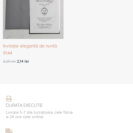
2,25 lei.
Invitație elegantă de nuntă
9144
2,25
lei
2,14
lei
DURATA EXECUTIE
Livrare 5-7 zile lucratoare cele fizice
si 24 ore cele online