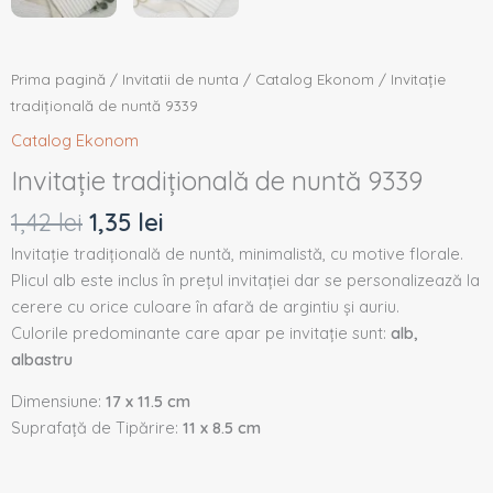
Prima pagină
/
Invitatii de nunta
/
Catalog Ekonom
/ Invitație
tradițională de nuntă 9339
Catalog Ekonom
Invitație tradițională de nuntă 9339
1,42
lei
1,35
lei
Invitație tradițională de nuntă, minimalistă, cu motive florale.
Plicul alb este inclus în prețul invitației dar se personalizează la
cerere cu orice culoare în afară de argintiu și auriu.
Culorile predominante care apar pe invitație sunt:
alb,
albastru
Dimensiune:
17 x 11.5 cm
Suprafață de Tipărire:
11 x 8.5 cm