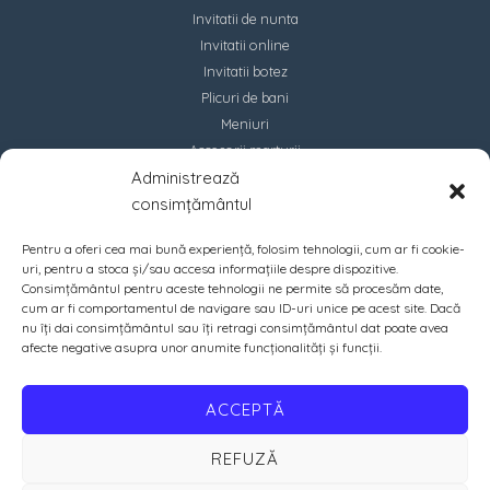
Invitatii de nunta
Invitatii online
Invitatii botez
Plicuri de bani
Meniuri
Accesorii marturii
Administrează
Contact
consimțământul
Pentru a oferi cea mai bună experiență, folosim tehnologii, cum ar fi cookie-
uri, pentru a stoca și/sau accesa informațiile despre dispozitive.
Consimțământul pentru aceste tehnologii ne permite să procesăm date,
cum ar fi comportamentul de navigare sau ID-uri unice pe acest site. Dacă
nu îți dai consimțământul sau îți retragi consimțământul dat poate avea
afecte negative asupra unor anumite funcționalități și funcții.
ACCEPTĂ
REFUZĂ