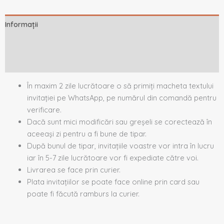
Informații
Descriere
Recenzii (0)
În maxim 2 zile lucrătoare o să primiți macheta textului
invitației pe WhatsApp, pe numărul din comandă pentru
verificare.
Dacă sunt mici modificări sau greșeli se corectează în
aceeași zi pentru a fi bune de tipar.
După bunul de tipar, invitațiile voastre vor intra în lucru
iar în 5-7 zile lucrătoare vor fi expediate către voi.
Livrarea se face prin curier.
Plata invitațiilor se poate face online prin card sau
poate fi făcută ramburs la curier.