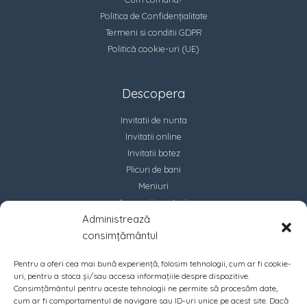
Politica de Confidențialitate
Termeni si conditii GDPR
Politică cookie-uri (UE)
Descopera
Invitatii de nunta
Invitatii online
Invitatii botez
Plicuri de bani
Meniuri
Accesorii marturii
Administrează
Contact
consimțământul
Pentru a oferi cea mai bună experiență, folosim tehnologii, cum ar fi cookie-
uri, pentru a stoca și/sau accesa informațiile despre dispozitive.
Consimțământul pentru aceste tehnologii ne permite să procesăm date,
cum ar fi comportamentul de navigare sau ID-uri unice pe acest site. Dacă