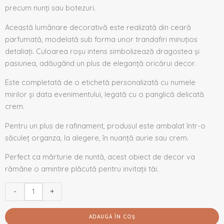
precum nunți sau botezuri.
Această lumânare decorativă este realizată din ceară
parfumată, modelată sub forma unor trandafiri minuțios
detaliați. Culoarea roșu intens simbolizează dragostea și
pasiunea, adăugând un plus de eleganță oricărui decor.
Este completată de o etichetă personalizată cu numele
mirilor și data evenimentului, legată cu o panglică delicată
crem.
Pentru un plus de rafinament, produsul este ambalat într-o
săculeț organza, la alegere, în nuanță aurie sau crem.
Perfect ca mărturie de nuntă, acest obiect de decor va
rămâne o amintire plăcută pentru invitații tăi.
-
+
ADAUGĂ ÎN COȘ