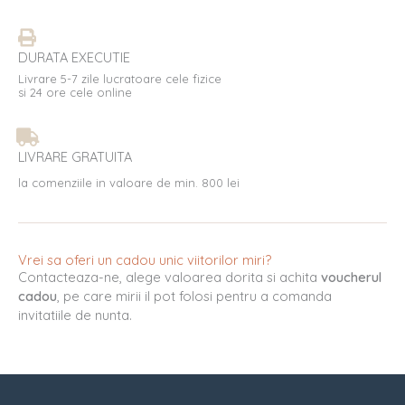
DURATA EXECUTIE
Livrare 5-7 zile lucratoare cele fizice
si 24 ore cele online
LIVRARE GRATUITA
la comenziile in valoare de min. 800 lei
Vrei sa oferi un cadou unic viitorilor miri?
Contacteaza-ne, alege valoarea dorita si achita
voucherul
cadou
, pe care mirii il pot folosi pentru a comanda
invitatiile de nunta.