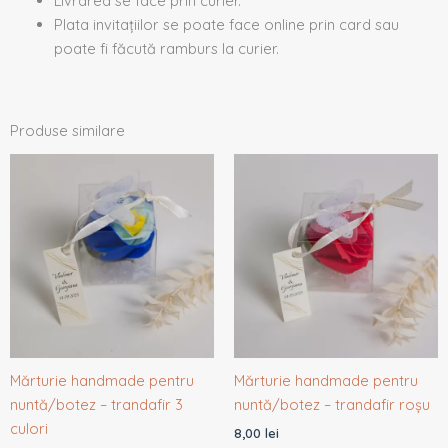
Livrarea se face prin curier.
Plata invitațiilor se poate face online prin card sau
poate fi făcută ramburs la curier.
Produse similare
Mărturie handmade pentru
Mărturie handmade pentru
nuntă/botez – trandafir 3
nuntă/botez – trandafir roșu
culori
8,00
lei