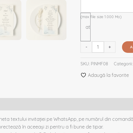
(max file size 1.000 Mo)
sau
atașează
fișier
-
+
A
SKU:
PINMF08
Categorii
Adaugă la favorite
cheta textului invitației pe WhatsApp, pe numărul din comandă
rectează în aceeași zi pentru a fi bune de tipar.