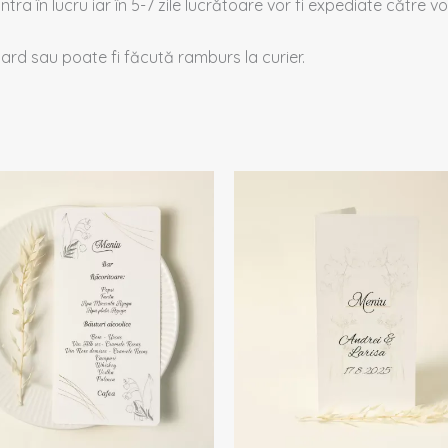
intra în lucru iar în 5-7 zile lucrătoare vor fi expediate către voi
 card sau poate fi făcută ramburs la curier.