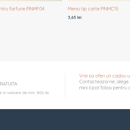
ntru farfurie PINMF04
Meniu tip carte PINMC15
3,65
lei
Vrei sa oferi un cadou uni
Contacteaza-ne, alege 
RATUITA
mirii il pot folosi pentr
e in valoare de min. 800 lei