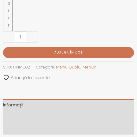
ș
i
e
r
-
+
ADAUGĂ ÎN COȘ
SKU:
PINMC02
Categorii:
Meniu Dublu
,
Meniuri
Adaugă la favorite
Informații
Descriere
Recenzii (0)