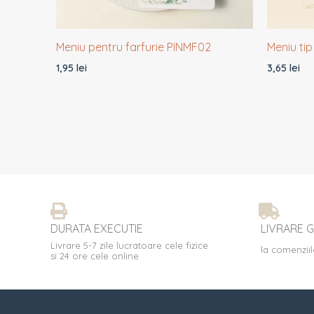
Meniu pentru farfurie PINMF02
Meniu ti
1,95
lei
3,65
lei
DURATA EXECUTIE
LIVRARE G
Livrare 5-7 zile lucratoare cele fizice
la comenziil
si 24 ore cele online