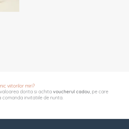
c viitorilor miri?
valoarea dorita si achita
voucherul cadou
, pe care
u a comanda invitatiile de nunta.