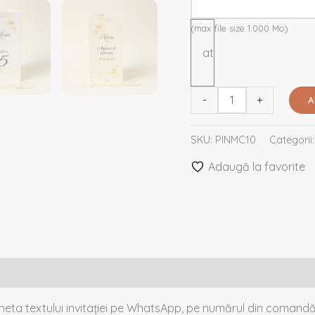
(max file size 1.000 Mo)
sau
atașează
fișier
-
+
A
SKU:
PINMC10
Categorii
Adaugă la favorite
cheta textului invitației pe WhatsApp, pe numărul din comandă