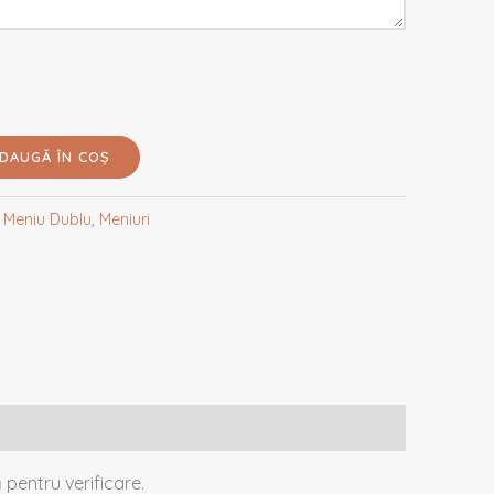
DAUGĂ ÎN COȘ
:
Meniu Dublu
,
Meniuri
 pentru verificare.