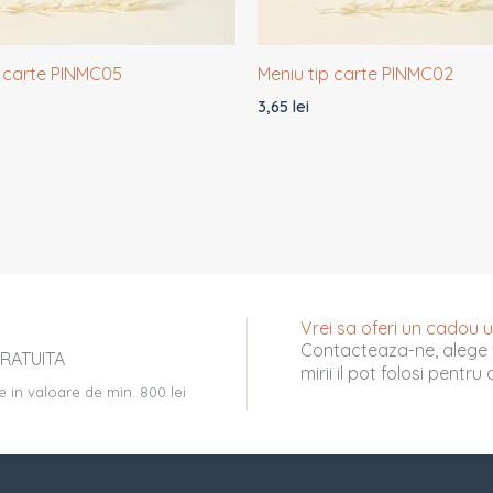
p carte PINMC05
Meniu tip carte PINMC02
3,65
lei
Vrei sa oferi un cadou uni
Contacteaza-ne, alege 
RATUITA
mirii il pot folosi pentr
e in valoare de min. 800 lei