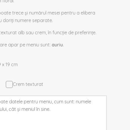
floral.
poate trece și numărul mesei pentru a elibera
nu doriți numere separate.
exturat alb sau crem, în funcție de preferințe.
care apar pe meniu sunt:
auriu
.
9 x 19 cm
Crem texturat