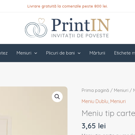
Livrare gratuită la comenzile peste 800 lei.
botez
Meniuri
Plicuri de bani
Mărturii
Etichete m
Cantitate
Prima pagină
/
Meniuri
/
Meniu
Meniu Dublu
,
Meniuri
tip
Meniu tip cart
carte
PINMC10
3,65
lei