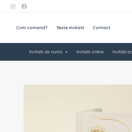
Skip
conținut
to
content
Cum comand?
Texte invitatii
Contact
Invitatii de nunta
Invitatii online
Invitații 