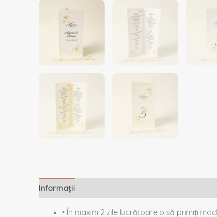
Informații
Descriere
Recenzii (0)
• În maxim 2 zile lucrătoare o să primiți ma