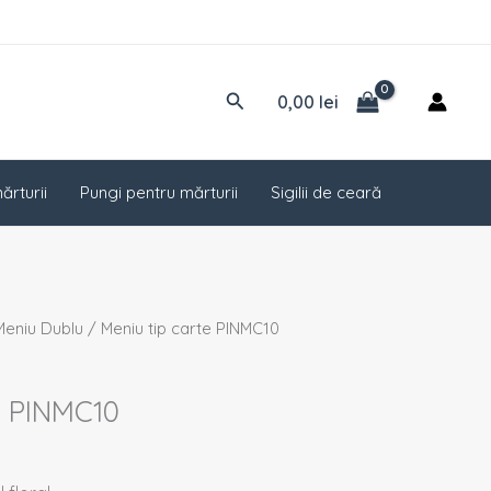
Caută
0,00
lei
ărturii
Pungi pentru mărturii
Sigilii de ceară
Meniu Dublu
/ Meniu tip carte PINMC10
e PINMC10