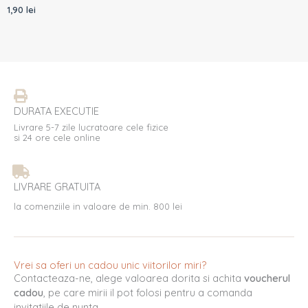
1,90
lei
DURATA EXECUTIE
Livrare 5-7 zile lucratoare cele fizice
si 24 ore cele online
LIVRARE GRATUITA
la comenziile in valoare de min. 800 lei
Vrei sa oferi un cadou unic viitorilor miri?
Contacteaza-ne, alege valoarea dorita si achita
voucherul
cadou
, pe care mirii il pot folosi pentru a comanda
invitatiile de nunta.