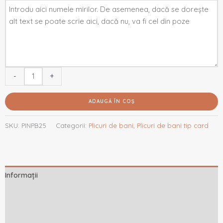
-
+
ADAUGĂ ÎN COȘ
SKU:
PINPB25
Categorii:
Plicuri de bani
,
Plicuri de bani tip card
Informații
Descriere
Recenzii (0)