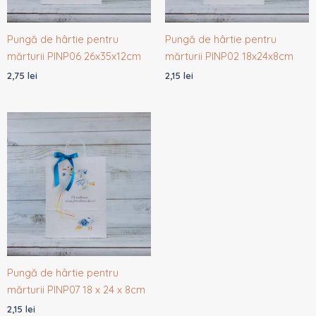
Pungă de hârtie pentru
Pungă de hârtie pentru
mărturii PINP06 26x35x12cm
mărturii PINP02 18x24x8cm
2,75
lei
2,15
lei
Pungă de hârtie pentru
mărturii PINP07 18 x 24 x 8cm
2,15
lei