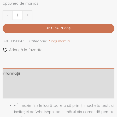
optiunea de mai jos.
-
+
ADAUGĂ ÎN COȘ
SKU:
PINP04-1
Categorie:
Pungi mărturii
Adaugă la favorite
Informații
Descriere
Recenzii (0)
• În maxim 2 zile lucrătoare o să primiți macheta textului
invitației pe WhatsApp, pe numărul din comandă pentru