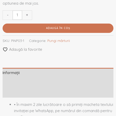
optiunea de mai jos.
-
+
ADAUGĂ ÎN COȘ
SKU:
PINP03-1
Categorie:
Pungi mărturii
Adaugă la favorite
Informații
Descriere
Recenzii (0)
• În maxim 2 zile lucrătoare o să primiți macheta textului
invitației pe WhatsApp, pe numărul din comandă pentru