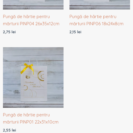
Pungă de hârtie pentru
Pungă de hârtie pentru
mărturii PINP04 26x35x12cm
mărturii PINP06 18x24x8cm
2,75
lei
2,15
lei
Pungă de hârtie pentru
mărturii PINP01 22x31x10cm
2,55
lei