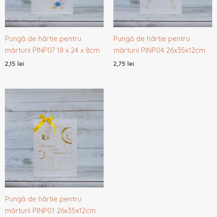
Pungă de hârtie pentru
Pungă de hârtie pentru
mărturii PINP07 18 x 24 x 8cm
mărturii PINP04 26x35x12cm
2,15
lei
2,75
lei
Pungă de hârtie pentru
mărturii PINP01 26x35x12cm