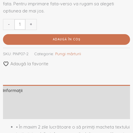
fata. Pentru imprimare fata-verso va rugam sa alegeti
optiunea de mai jos.
-
+
ADAUGĂ ÎN COȘ
SKU:
PINP07-2
Categorie:
Pungi mărturii
Adaugă la favorite
Informații
Descriere
Recenzii (0)
• În maxim 2 zile lucrătoare o să primiți macheta textului