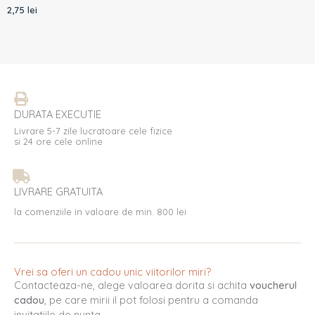
2,75
lei
DURATA EXECUTIE
Livrare 5-7 zile lucratoare cele fizice
si 24 ore cele online
LIVRARE GRATUITA
la comenziile in valoare de min. 800 lei
Vrei sa oferi un cadou unic viitorilor miri?
Contacteaza-ne, alege valoarea dorita si achita
voucherul
cadou
, pe care mirii il pot folosi pentru a comanda
invitatiile de nunta.