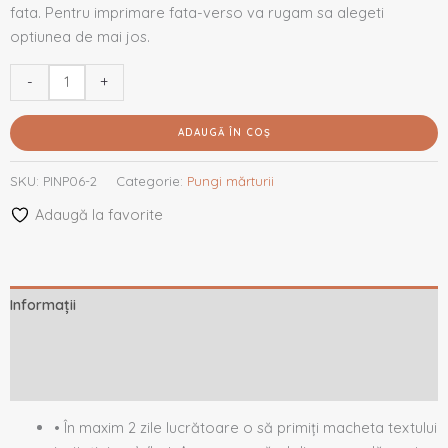
fata. Pentru imprimare fata-verso va rugam sa alegeti
optiunea de mai jos.
-
+
ADAUGĂ ÎN COȘ
SKU:
PINP06-2
Categorie:
Pungi mărturii
Adaugă la favorite
Informații
Descriere
Recenzii (0)
• În maxim 2 zile lucrătoare o să primiți macheta textului