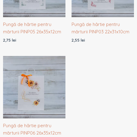
Pungă de hârtie pentru
Pungă de hârtie pentru
mărturii PINP05 26x35x12cm
mărturii PINP03 22x31x10cm
2,75
lei
2,55
lei
Pungă de hârtie pentru
mărturii PINP06 26x35x12cm