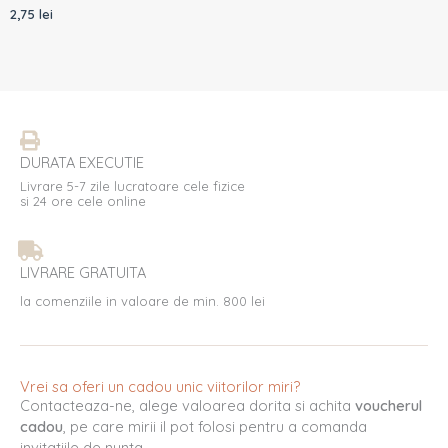
2,75
lei
DURATA EXECUTIE
Livrare 5-7 zile lucratoare cele fizice
si 24 ore cele online
LIVRARE GRATUITA
la comenziile in valoare de min. 800 lei
Vrei sa oferi un cadou unic viitorilor miri?
Contacteaza-ne, alege valoarea dorita si achita
voucherul
cadou
, pe care mirii il pot folosi pentru a comanda
invitatiile de nunta.