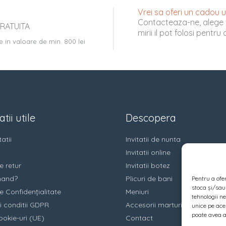
Vrei sa oferi un cadou uni
Contacteaza-ne, alege 
RATUITA
mirii il pot folosi pentr
e in valoare de min. 800 lei
tii utile
Descopera
atii
Invitatii de nunta
Invitatii online
e retur
Invitatii botez
and?
Plicuri de bani
Pentru a ofe
stoca și/sau
e Confidențialitate
Meniuri
tehnologii n
i conditii GDPR
Accesorii marturii
unice pe ace
poate avea a
ookie-uri (UE)
Contact