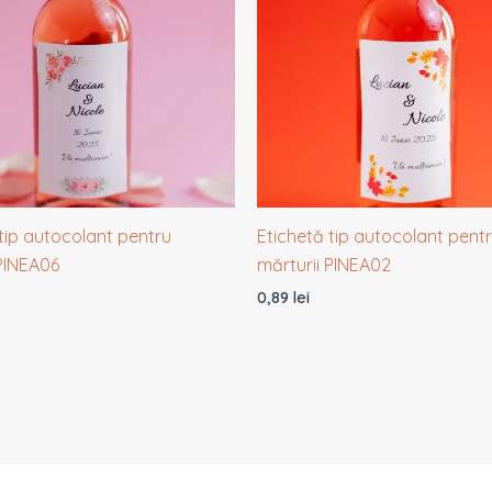
tip autocolant pentru
Etichetă tip autocolant pent
 PINEA06
mărturii PINEA02
0,89
lei