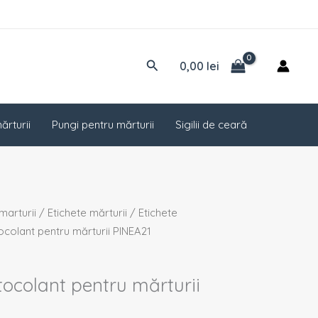
Caută
0,00
lei
ărturii
Pungi pentru mărturii
Sigilii de ceară
marturii
/
Etichete mărturii
/
Etichete
tocolant pentru mărturii PINEA21
tocolant pentru mărturii