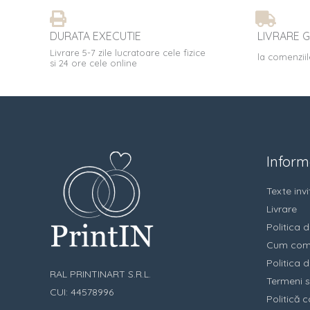
DURATA EXECUTIE
LIVRARE G
Livrare 5-7 zile lucratoare cele fizice
la comenziil
si 24 ore cele online
Informa
Texte invit
Livrare
Politica d
Cum com
Politica d
RAL PRINTINART S.R.L.
Termeni s
CUI: 44578996
Politică c