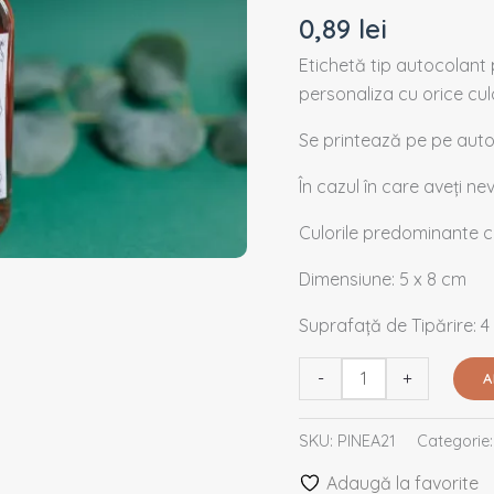
PINEA21
0,89
lei
Etichetă tip autocolant 
personaliza cu orice cul
Se printează pe pe autoc
În cazul în care aveți n
Culorile predominante c
Dimensiune: 5 x 8 cm
Suprafață de Tipărire: 4
-
+
A
SKU:
PINEA21
Categorie
Adaugă la favorite