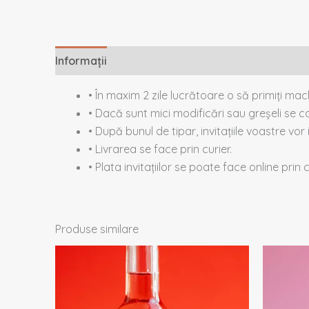
Informații
Descriere
Recenzii (0)
• În maxim 2 zile lucrătoare o să primiți ma
• Dacă sunt mici modificări sau greșeli se co
• După bunul de tipar, invitațiile voastre vor 
• Livrarea se face prin curier.
• Plata invitațiilor se poate face online prin
Produse similare