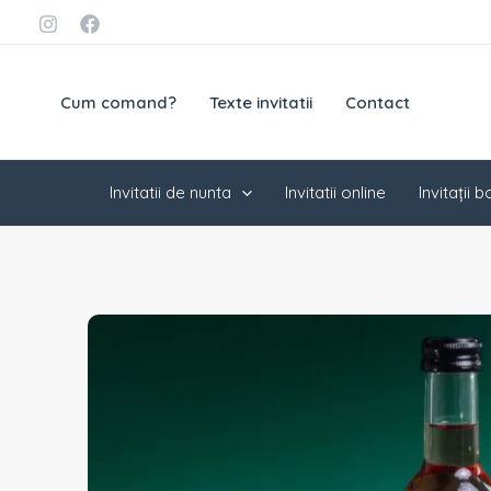
Skip
conținut
to
content
Cum comand?
Texte invitatii
Contact
Invitatii de nunta
Invitatii online
Invitații 