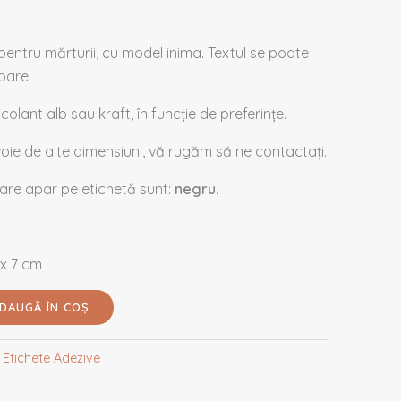
pentru mărturii, cu model inima. Textul se poate
oare.
olant alb sau kraft, în funcție de preferințe.
evoie de alte dimensiuni, vă rugăm să ne contactați.
are apar pe etichetă sunt:
negru.
 x 7 cm
DAUGĂ ÎN COȘ
:
Etichete Adezive