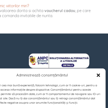
c viitorilor miri?
valoarea dorita si achita
voucherul cadou
, pe care
u a comanda invitatiile de nunta.
Administrează consimțământul
ri cea mai bună experiență, folosim tehnologii, cum ar fi cookie-uri, pentru a
 accesa informațiile despre dispozitive. Consimțământul pentru aceste
e permite să procesăm date, cum ar fi comportamentul de navigare sau ID-uri
st site. Dacă nu îți dai consimțământul sau îți retragi consimțământul dat
fecte negative asupra unor anumite funcționalități și funcții.