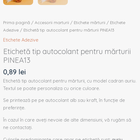
Prima pagină
/
Accesorii marturii
/
Etichete mărturii
/
Etichete
Adezive
/ Etichetă tip autocolant pentru mărturii PINEA13
Etichete Adezive
Etichetă tip autocolant pentru mărturii
PINEA13
0,89
lei
Etichetă tip autocolant pentru mărturii, cu model cadran auriu.
Textul se poate personaliza cu orice culoare.
Se printează pe pe autocolant alb sau kraft, în funcție de
preferințe.
În cazul în care aveți nevoie de alte dimensiuni, vă rugăm să
ne contactați.
Culorile predominante care apar pe etichetă sunt:
auriu.