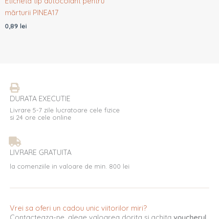
Etichetă tip autocolant pentru
mărturii PINEA17
0,89
lei
DURATA EXECUTIE
Livrare 5-7 zile lucratoare cele fizice
si 24 ore cele online
LIVRARE GRATUITA
la comenziile in valoare de min. 800 lei
Vrei sa oferi un cadou unic viitorilor miri?
Contacteaza-ne, alege valoarea dorita si achita
voucherul