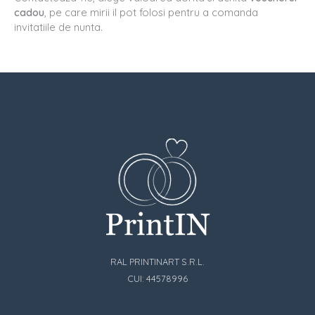
cadou
, pe care mirii il pot folosi pentru a comanda
invitatiile de nunta.
RAL PRINTINART S.R.L.
CUI: 44578996