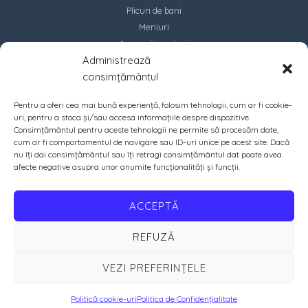
Plicuri de bani
Meniuri
Accesorii marturii
Administrează
Contact
consimțământul
Pentru a oferi cea mai bună experiență, folosim tehnologii, cum ar fi cookie-
uri, pentru a stoca și/sau accesa informațiile despre dispozitive.
Consimțământul pentru aceste tehnologii ne permite să procesăm date,
cum ar fi comportamentul de navigare sau ID-uri unice pe acest site. Dacă
nu îți dai consimțământul sau îți retragi consimțământul dat poate avea
afecte negative asupra unor anumite funcționalități și funcții.
ACCEPTĂ
REFUZĂ
VEZI PREFERINȚELE
Copyright © 2026 PrintIN | Crafted with ♡ by
Amazing Soft
Politică cookie-uri
Politica de Confidențialitate