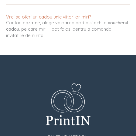
Vrei sa oferi un cadou unic viitorilor miri?
Contacteaza-ne, alege valoarea dorita si achita
voucherul
cadou
, pe care mirii il pot folosi pentru a comanda
invitatiile de nunta.