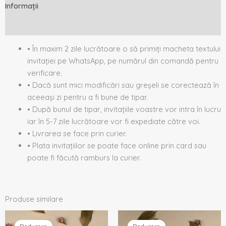
Informații
Descriere
• În maxim 2 zile lucrătoare o să primiți macheta textului
invitației pe WhatsApp, pe numărul din comandă pentru
verificare.
• Dacă sunt mici modificări sau greșeli se corectează în
aceeași zi pentru a fi bune de tipar.
• După bunul de tipar, invitațiile voastre vor intra în lucru
iar în 5-7 zile lucrătoare vor fi expediate către voi.
• Livrarea se face prin curier.
• Plata invitațiilor se poate face online prin card sau
poate fi făcută ramburs la curier.
Produse similare
Prețul
Prețul
Prețul
Prețul
inițial
curent
inițial
curent