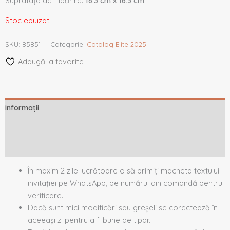
Suprafața de Tipărire:
16.3 cm x 16.3 cm
Stoc epuizat
SKU:
85851
Categorie:
Catalog Elite 2025
Adaugă la favorite
Informații
Descriere
Recenzii (0)
În maxim 2 zile lucrătoare o să primiți macheta textului
invitației pe WhatsApp, pe numărul din comandă pentru
verificare.
Dacă sunt mici modificări sau greșeli se corectează în
aceeași zi pentru a fi bune de tipar.