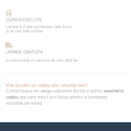
DURATA EXECUTIE
Livrare 5-7 zile lucratoare cele fizice
si 24 ore cele online
LIVRARE GRATUITA
la comenziile in valoare de min. 800 lei
Vrei sa oferi un cadou unic viitorilor miri?
Contacteaza-ne, alege valoarea dorita si achita
voucherul
cadou
, pe care mirii il pot folosi pentru a comanda
invitatiile de nunta.