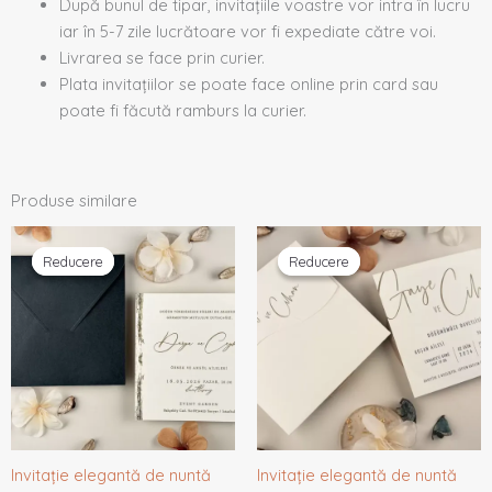
După bunul de tipar, invitațiile voastre vor intra în lucru
iar în 5-7 zile lucrătoare vor fi expediate către voi.
Livrarea se face prin curier.
Plata invitațiilor se poate face online prin card sau
poate fi făcută ramburs la curier.
Produse similare
Prețul
Prețul
Prețul
Prețul
inițial
curent
inițial
curent
Reducere
Reducere
Reducere
Reducere
a
este:
a
este:
fost:
2,45 lei.
fost:
2,01 lei.
2,58 lei.
2,12 lei.
Invitație elegantă de nuntă
Invitație elegantă de nuntă