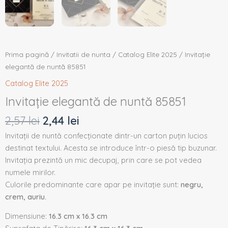
Prima pagină
/
Invitatii de nunta
/
Catalog Elite 2025
/ Invitație
elegantă de nuntă 85851
Catalog Elite 2025
Invitație elegantă de nuntă 85851
2,57
lei
2,44
lei
Invitații de nuntă confecționate dintr-un carton puțin lucios
destinat textului. Acesta se introduce într-o piesă tip buzunar.
Invitația prezintă un mic decupaj, prin care se pot vedea
numele mirilor.
Culorile predominante care apar pe invitație sunt:
negru,
crem, auriu.
Dimensiune:
16.3 cm x 16.3 cm