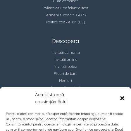
Cum comand?
Politica de Confidențialitate
Termeni si conditii GDPR
Politică cookie-uri (UE)
Descopera
Invitatii de nunta
Invitatii online
Invitatii botez
Plicuri de bani
Meniuri
Accesorii marturii
Administrează
Contact
consimțământul
Pentru a oferi cea mai bună experiență, folosim tehnologii, cum ar fi cookie-
uri, pentru a stoca și/sau accesa informațiile despre dispozitive.
Consimțământul pentru aceste tehnologii ne permite să procesăm date,
cum ar fi comportamentul de navigare sau ID-uri unice pe acest site. Dacă