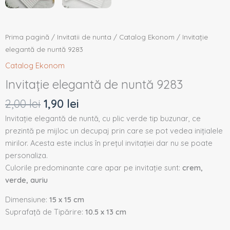
Prima pagină
/
Invitatii de nunta
/
Catalog Ekonom
/ Invitație
elegantă de nuntă 9283
Catalog Ekonom
Invitație elegantă de nuntă 9283
2,00
lei
1,90
lei
Invitație elegantă de nuntă, cu plic verde tip buzunar, ce
prezintă pe mijloc un decupaj prin care se pot vedea inițialele
mirilor. Acesta este inclus în prețul invitației dar nu se poate
personaliza.
Culorile predominante care apar pe invitație sunt:
crem,
verde, auriu
Dimensiune:
15 x 15 cm
Suprafață de Tipărire:
10.5 x 13 cm