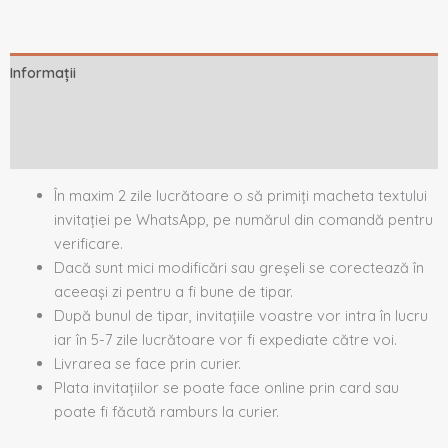
Informații
Descriere
Recenzii (0)
În maxim 2 zile lucrătoare o să primiți macheta textului
invitației pe WhatsApp, pe numărul din comandă pentru
verificare.
Dacă sunt mici modificări sau greșeli se corectează în
aceeași zi pentru a fi bune de tipar.
După bunul de tipar, invitațiile voastre vor intra în lucru
iar în 5-7 zile lucrătoare vor fi expediate către voi.
Livrarea se face prin curier.
Plata invitațiilor se poate face online prin card sau
poate fi făcută ramburs la curier.