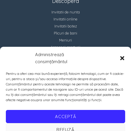
Descopera
Invitatii de nunta
Invitatii online
Invitatii botez
Plicuri de bani
Meniuri
Accesorii marturii
Administrează
Contact
consimțământul
Pentru a oferi cea mai bună experiență, folosim tehnologii, cum ar fi cookie-
uri, pentru a stoca și/sau accesa informațiile despre dispozitive.
Consimțământul pentru aceste tehnologii ne permite să procesăm date,
cum ar fi comportamentul de navigare sau ID-uri unice pe acest site. Dacă
nu îți dai consimțământul sau îți retragi consimțământul dat poate avea
afecte negative asupra unor anumite funcționalități și funcții.
ACCEPTĂ
REFUZĂ