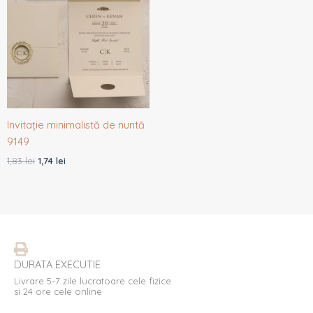
fost:
1,74 lei.
1,83 lei.
Invitație minimalistă de nuntă
9149
1,83
lei
1,74
lei
DURATA EXECUTIE
Livrare 5-7 zile lucratoare cele fizice
si 24 ore cele online