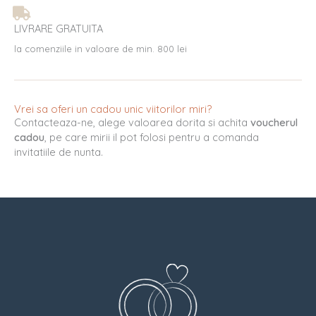
LIVRARE GRATUITA
la comenziile in valoare de min. 800 lei
Vrei sa oferi un cadou unic viitorilor miri?
Contacteaza-ne, alege valoarea dorita si achita
voucherul
cadou
, pe care mirii il pot folosi pentru a comanda
invitatiile de nunta.